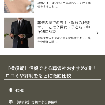
終活とは、自分の人生の終わりに向けて準
備をすること ....
葬儀の場での喪主・親族の服装
マナーとは？男女・子ども・和
洋別に解説
葬儀は故人を見送る大切な儀式であり、喪
主や親族の服 ....
【横須賀】信頼できる葬儀社おすすめ3選！
口コミや評判をもとに徹底比較
HOME
【横須賀】信頼できる葬儀社