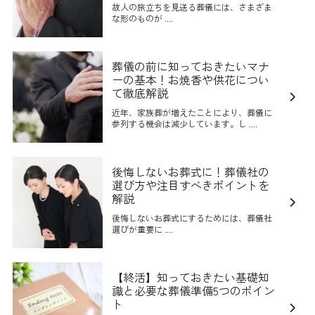
故人の旅立ちを見送る葬儀には、さまざま
な形のものが ....
葬儀の前に知っておきたいマナ
ーの基本！お焼香や供花につい
て徹底解説
近年、家族葬が増えたことにより、葬儀に
参列する機会は減少しています。し ....
後悔しないお葬式に！葬儀社の
選び方や注目すべきポイントを
解説
後悔しないお葬式にするためには、葬儀社
選びが重要に ....
【終活】知っておきたい基礎知
識と必要な葬儀準備5つのポイン
ト