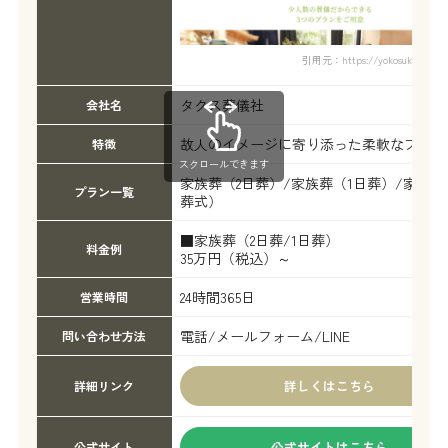
引用元：https://yokosuka-sougi
タクス葬儀社
会社名
故人のイメージに寄り添った柔軟なプラン
特徴
スクロールできます
家族葬（2日葬）/家族葬（1日葬）/家族葬
プラン一覧
葬式）
■家族葬（2日葬/1日葬）
料金例
35万円（税込）～
24時間365日
営業時間
電話/メールフォーム/LINE
問い合わせ方法
詳しくはこちら
詳細リンク
公式サイトはこちら
公式サイト