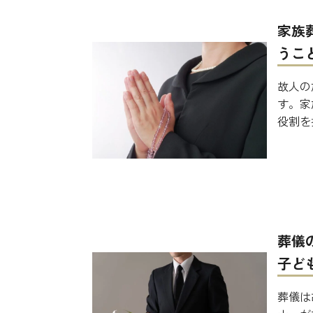
家族
うこ
故人の
す。家
役割を
葬儀
子ど
葬儀は