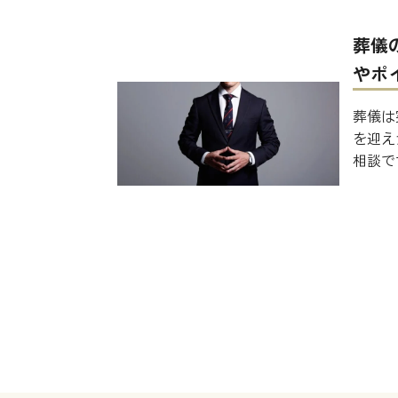
葬儀
やポ
葬儀は
を迎え
相談で