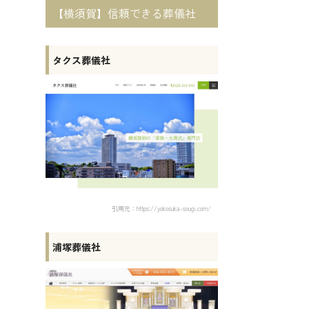
【横須賀】信頼できる葬儀社
タクス葬儀社
引用元：https://yokosuka-sougi.com/
浦塚葬儀社