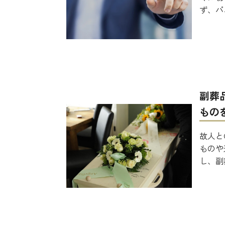
ず、パ
副葬
もの
故人と
ものや
し、副