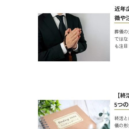
近年
徴や
葬儀の
ではな
も注目
【終
5つ
終活と
儀の形